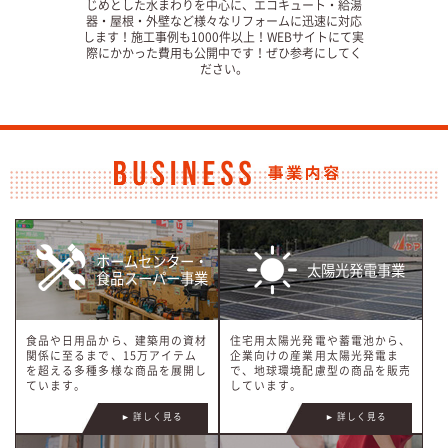
歴史の中
じめとした水まわりを中心に、エコキュート・給湯
不動産
」と、暮
器・屋根・外壁など様々なリフォームに迅速に対応
産を買
えるデザ
します！施工事例も1000件以上！WEBサイトにて実
価値あ
通じて、
際にかかった費用も公開中です！ぜひ参考にしてく
ヤマキ
間との出
ださい。
買に関
て
ホームセンター・
太陽光発電事業
食品スーパー事業
食品や日用品から、建築用の資材
住宅用太陽光発電や蓄電池から、
関係に至るまで、15万アイテム
企業向けの産業用太陽光発電ま
を超える多種多様な商品を展開し
で、地球環境配慮型の商品を販売
ています。
しています。
► 詳しく見る
► 詳しく見る