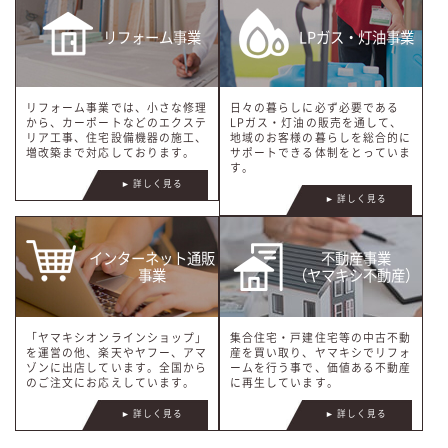
リフォーム事業
LPガス・灯油事業
リフォーム事業では、小さな修理
日々の暮らしに必ず必要である
から、カーポートなどのエクステ
LPガス・灯油の販売を通して、
リア工事、住宅設備機器の施工、
地域のお客様の暮らしを総合的に
増改築まで対応しております。
サポートできる体制をとっていま
す。
► 詳しく見る
► 詳しく見る
インターネット通販
不動産事業
事業
（ヤマキシ不動産）
「ヤマキシオンラインショップ」
集合住宅・戸建住宅等の中古不動
を運営の他、楽天やヤフー、アマ
産を買い取り、ヤマキシでリフォ
ゾンに出店しています。全国から
ームを行う事で、価値ある不動産
のご注文にお応えしています。
に再生しています。
► 詳しく見る
► 詳しく見る