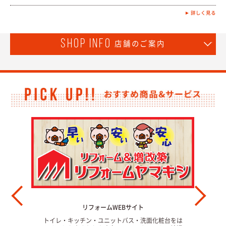
► 詳しく見る
shop info
店舗のご案内
た！
リフォームWEBサイト
中古不
面的にリ
トイレ・キッチン・ユニットバス・洗面化粧台をは